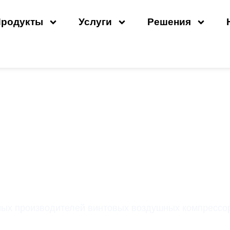
Продукты
Услуги
Решения
ителей Винтовых Возд
Которых Вам Стоит Знат
ых производителей винтовых воздушных компрессоро