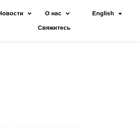
Новости
О нас
English
Свяжитесь
ушных Компрессоров, О
ь
в, о которых вам стоит знать