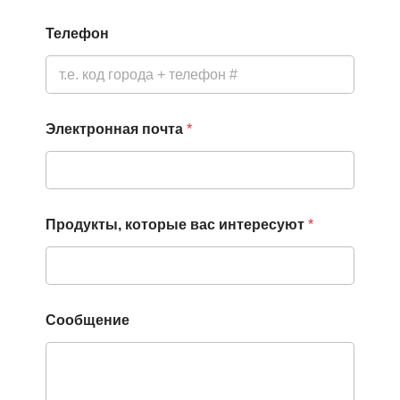
И
м
Телефон
я
С
о
о
б
щ
Электронная почта
*
е
н
и
е
Продукты, которые вас интересуют
*
Сообщение