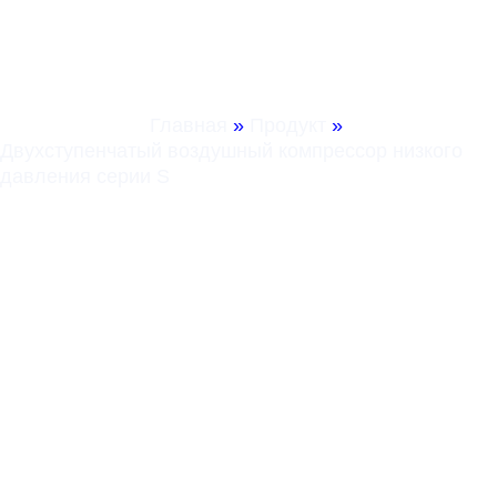
Низкого Давления
Серии S
Главная
»
Продукт
»
Двухступенчатый воздушный компрессор низкого
давления серии S