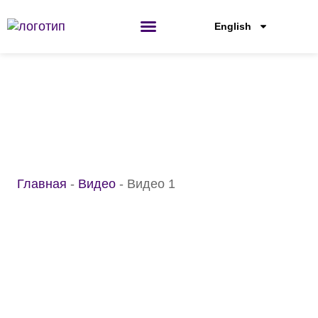
Перейти
к
English
содержанию
Видео 1
Главная
-
Видео
-
Видео 1