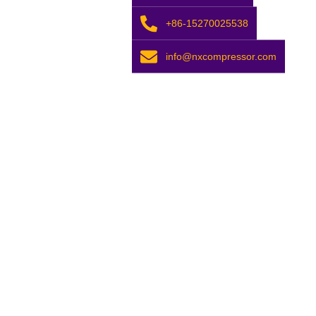
+86-15270025538
info@nxcompressor.com