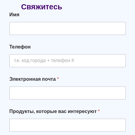
Свяжитесь
П
Имя
р
о
д
у
к
т
Телефон
ы
И
н
т
е
р
Электронная почта
*
е
с
Продукты, которые вас интересуют
*