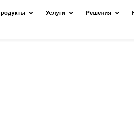
Продукты
Услуги
Решения
нитный Клапан Воздушн
Он Работает?