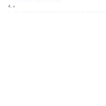
Академия компрессоров
»
Что такое электромагнитный клапан воздушног