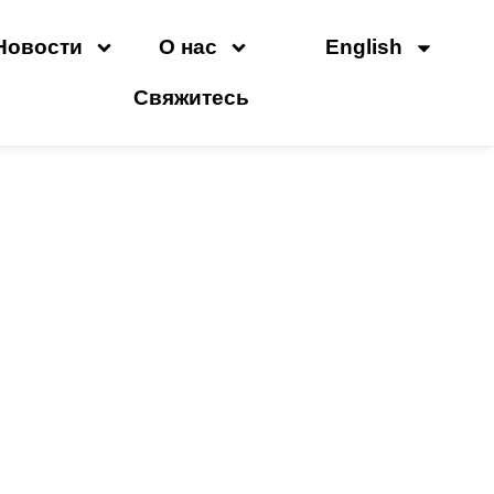
Новости
О нас
English
Свяжитесь
ого Компрессора И Как