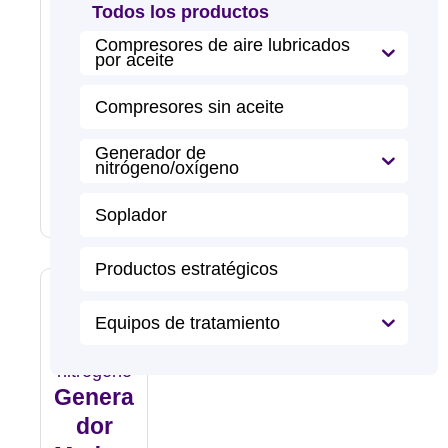
Genera
Todos los productos
Dor
Compresores de aire lubricados
Vertical
por aceite
De
L
Compresores sin aceite
e
Nitróge
e
r
No PSA
m
Generador de
á
nitrógeno/oxígeno
s
Soplador
Productos estratégicos
Equipos de tratamiento
Genera
Dor