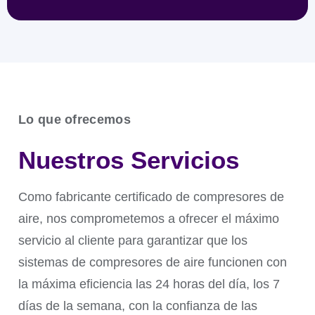
Lo que ofrecemos
Los generadores de nitrógeno para la industria del
petróleo y el gas se utilizan ampliamente para
Nuestros Servicios
suministrar nitrógeno in situ para purga de
tuberías, pruebas de presión, inertización de
tanques, servicios de pozos y reducción del riesgo
Como fabricante certificado de compresores de
de explosión.
aire, nos comprometemos a ofrecer el máximo
servicio al cliente para garantizar que los
sistemas de compresores de aire funcionen con
la máxima eficiencia las 24 horas del día, los 7
días de la semana, con la confianza de las