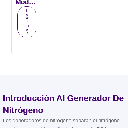
Modula
R De
L
e
Nitróge
e
r
No
m
á
s
Introducción Al Generador De
Nitrógeno
Los generadores de nitrógeno separan el nitrógeno