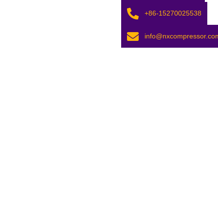
+86-15270025538
info@nxcompressor.co