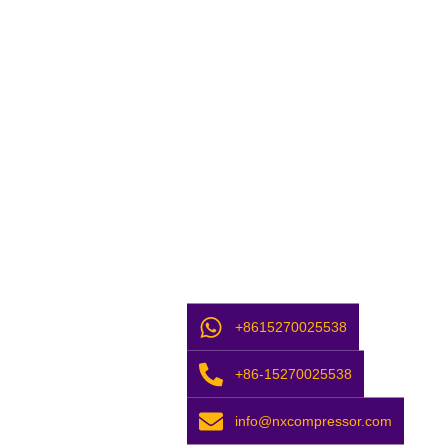
+8615270025538
+86-15270025538
info@nxcompressor.com