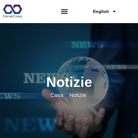
Passa
al
English
contenuto
Notizie
Casa
»
Notizie