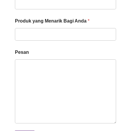
a
M
i
n
Produk yang Menarik Bagi Anda
*
a
t
P
e
s
a
Pesan
n