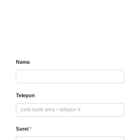
Nama
Telepon
N
Surel
*
a
m