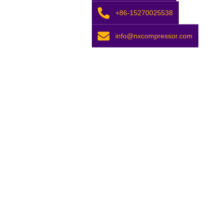
+86-15270025538
info@nxcompressor.com