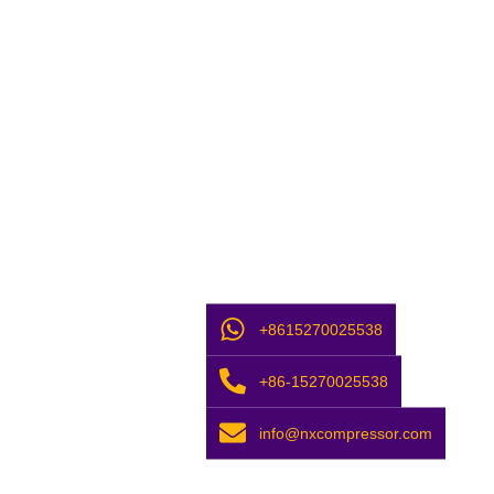
+8615270025538
+86-15270025538
info@nxcompressor.com