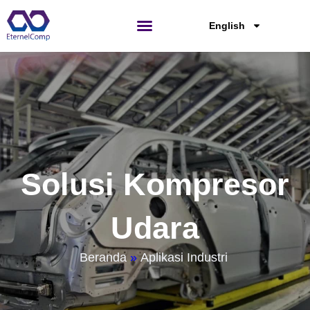
Lewati
ke
English
konten
Hubungi Kami
Solusi Kompresor
Udara
Beranda
»
Aplikasi Industri