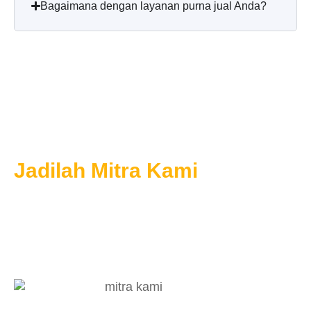
Bagaimana dengan layanan purna jual Anda?
Jadilah Mitra Kami
Solusi Profesional yang Dapat
Disesuaikan
+86-15270025538
info@nxcompressor.com