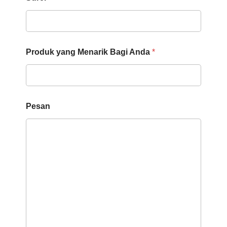
a
P
r
o
d
u
Produk yang Menarik Bagi Anda
*
k
Pesan