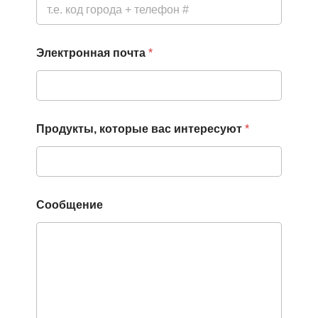
Электронная почта
*
О
Продукты, которые вас интересуют
*
т
п
р
а
в
и
Сообщение
т
ь
п
о
э
л
е
к