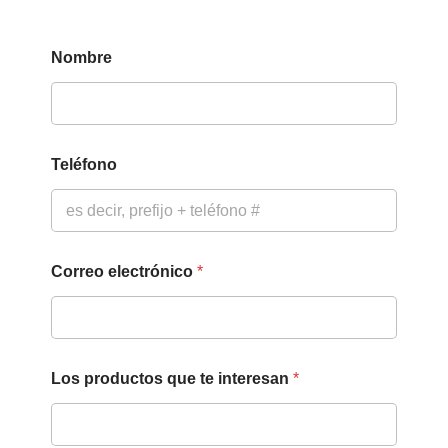
Nombre
Teléfono
Correo electrónico
*
Q
Los productos que te interesan
*
u
e
e
n