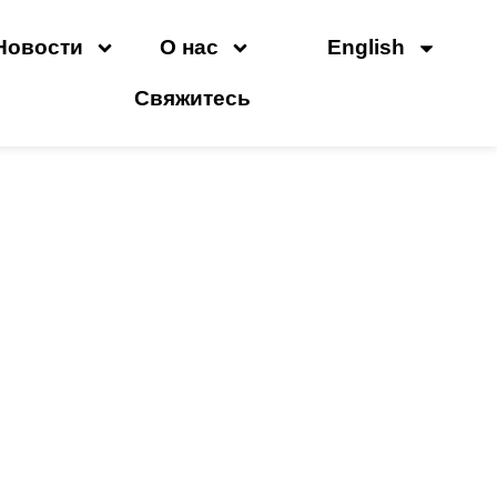
Новости
О нас
English
Свяжитесь
ти По Производству
тмасс