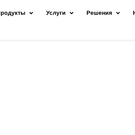
Продукты
Услуги
Решения
сор Для Промышленнос
лий Из Резины И Плас