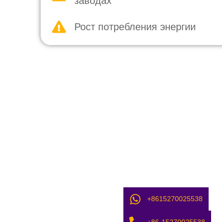
заводах
Рост потребления энергии
+8615270025538
+86-15270025538