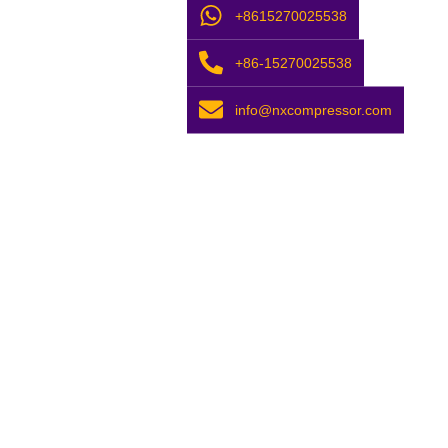
+8615270025538
+86-15270025538
info@nxcompressor.com