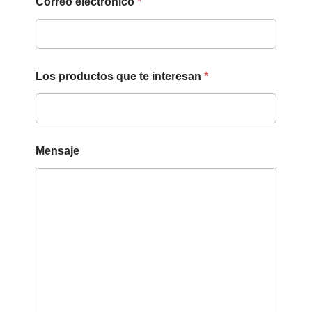
Correo electrónico
*
e
s
a
T
e
l
Los productos que te interesan
*
é
f
o
n
o
Mensaje