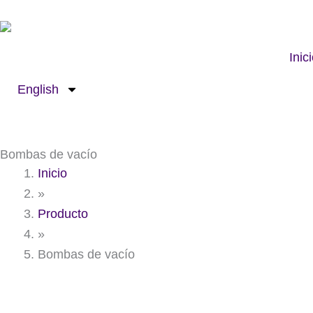
Ir
al
contenido
Inic
English
Bombas de vacío
Inicio
»
Producto
»
Bombas de vacío