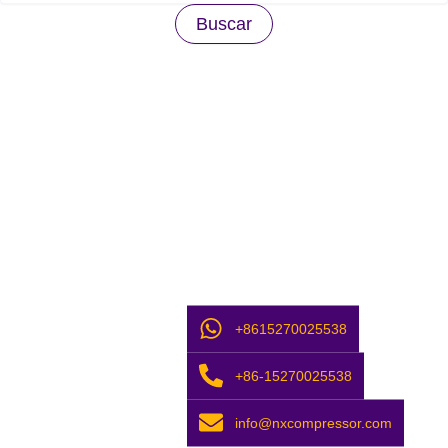
+8615270025538
+86-15270025538
info@nxcompressor.com