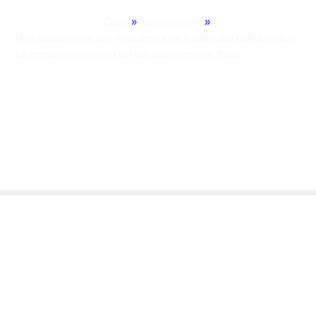
Casa
»
Suggerimenti
»
Non lasciare che una manutenzione inadeguata dell'olio causi
un arresto improvviso del tuo compressore d'aria.