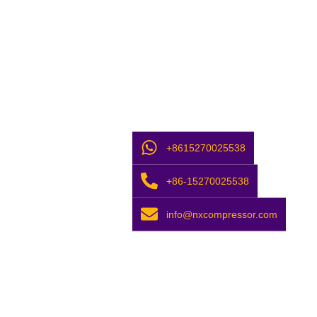
+8615270025538
+86-15270025538
info@nxcompressor.com