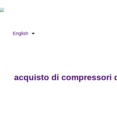
Cerca:
Passa
al
contenuto
English
acquisto di compressori d