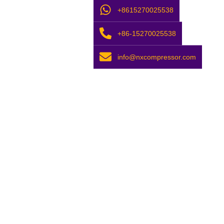
+8615270025538
+86-15270025538
info@nxcompressor.com