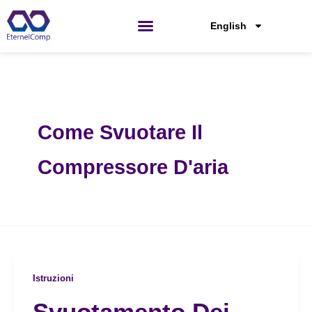
Passa
al
English
contenuto
Come Svuotare Il
Compressore D'aria
Istruzioni
Svuotamento Dei