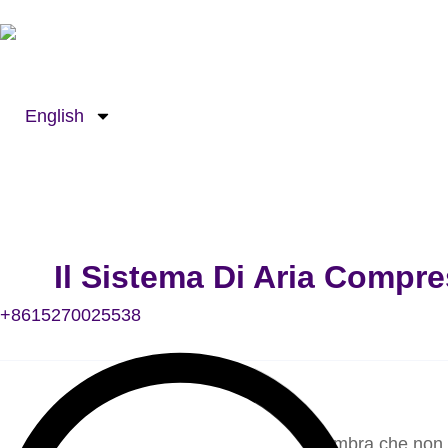
Passa
Cerca:
al
contenuto
English
Il Sistema Di Aria Compr
+8615270025538
Sembra che non ri