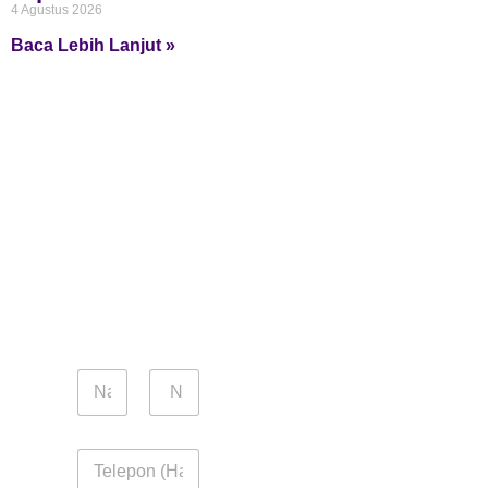
4 Agustus 2026
Baca Lebih Lanjut »
N
a
m
Pertama
Terakhir
a
N
o