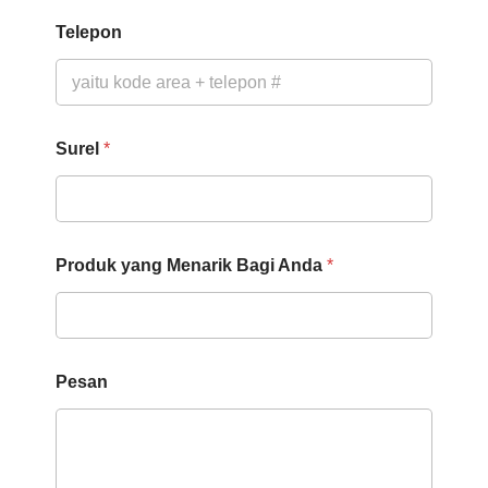
Telepon
Surel
*
Produk yang Menarik Bagi Anda
*
P
Pesan
r
o
d
u
k