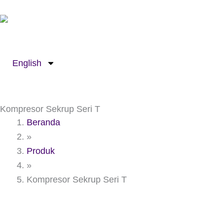
Lewati
ke
konten
English
Kompresor Sekrup Seri T
Beranda
»
Produk
»
Kompresor Sekrup Seri T