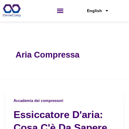
Passa
al
English
contenuto
Aria Compressa
Accademia dei compressori
Essiccatore D'aria:
Cosa C'è Da Sapere