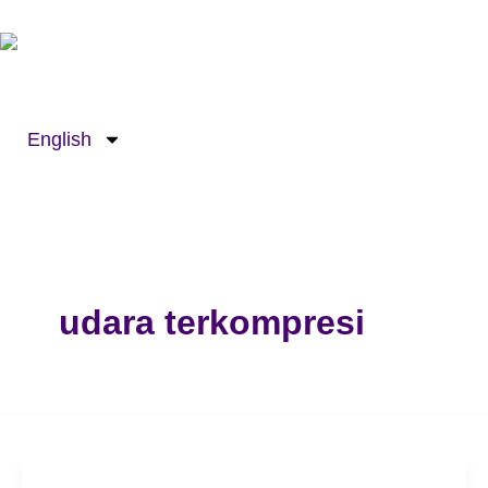
Lewati
ke
konten
English
udara terkompresi