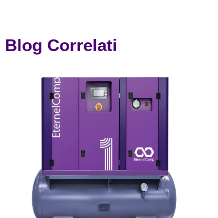
Blog Correlati