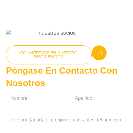
+86-15270025538
info@nxcompressor.com
CONVIÉRTASE EN NUESTRO
DISTRIBUIDOR
Póngase En Contacto Con
Nosotros
N
o
m
Primero
Último
b
N
r
ú
e
m