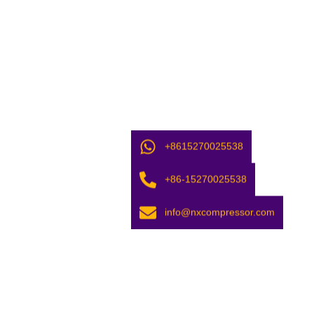
+8615270025538
+86-15270025538
info@nxcompressor.com