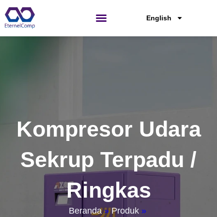
Lewati
ke
English
konten
Hubungi Kami
Kompresor Udara
Sekrup Terpadu /
Ringkas
Beranda
»
Produk
»