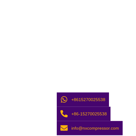
+8615270025538
+86-15270025538
info@nxcompressor.com