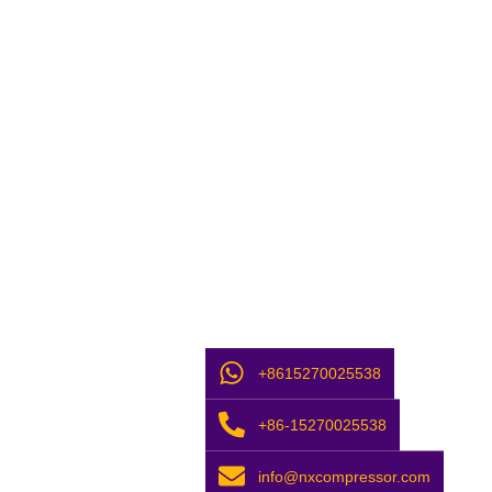
+8615270025538
+86-15270025538
info@nxcompressor.com