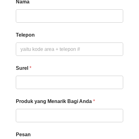
Nama
P
Telepon
e
s
a
n
A
n
Surel
*
d
a
Produk yang Menarik Bagi Anda
*
Pesan