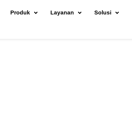
Produk
Layanan
Solusi
lumas Oli Vs Kompresor
Yang Lebih Baik?